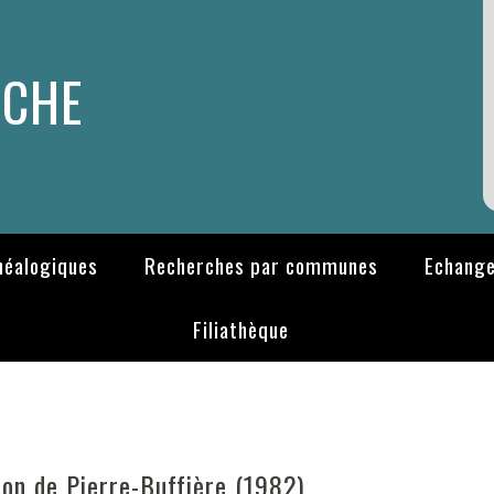
RCHE
néalogiques
Recherches par communes
Echange
Filiathèque
on de Pierre-Buffière (1982)