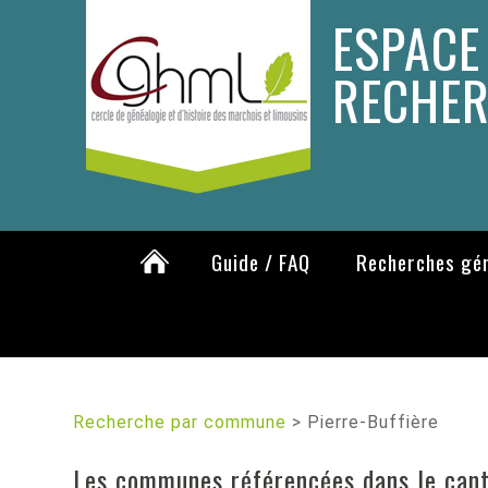
ESPACE
RECHE
Guide / FAQ
Recherches gé
Recherche par commune
>
Pierre-Buffière
Les communes référencées dans le cant