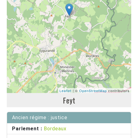
Leaflet
| ©
OpenStreetMap
contributors
Feyt
Ancien régime : justice
Parlement :
Bordeaux