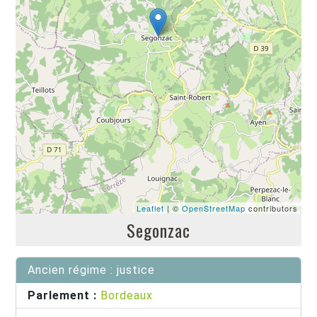
Leaflet
| ©
OpenStreetMap
contributors
Segonzac
Ancien régime : justice
Parlement :
Bordeaux