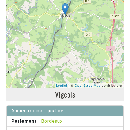
Leaflet
| ©
OpenStreetMap
contributors
Vigeois
Ancien régime : justice
Parlement :
Bordeaux