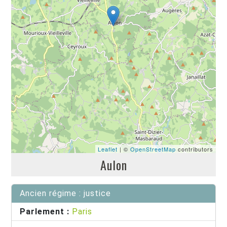
Leaflet
| ©
OpenStreetMap
contributors
Aulon
Ancien régime : justice
Parlement :
Paris