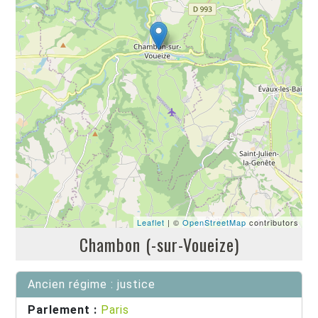
Leaflet
| ©
OpenStreetMap
contributors
Chambon (-sur-Voueize)
Ancien régime : justice
Parlement :
Paris