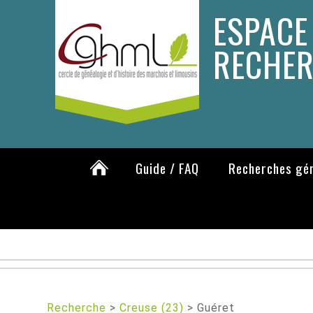
ESPACE
RECHE
Guide / FAQ
Recherches gé
Recherche
>
Creuse (23)
>
Guéret