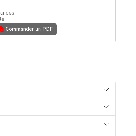
sances
és
Commander un PDF