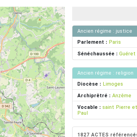
Ancien régime : justice
Parlement :
Paris
Sénéchaussée :
Guéret
Ancien régime : religion
Diocèse :
Limoges
Archiprêtré :
Anzême
Vocable :
saint Pierre e
Paul
1827 ACTES référencés