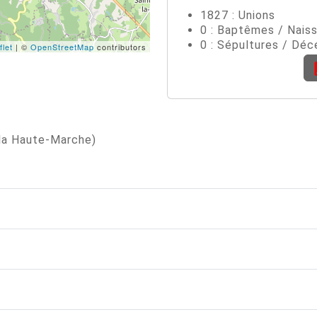
1827 : Unions
0 : Baptêmes / Nais
0 : Sépultures / Déc
flet
| ©
OpenStreetMap
contributors
 la Haute-Marche)