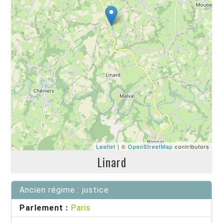
Leaflet
| ©
OpenStreetMap
contributors
Linard
Ancien régime : justice
Parlement :
Paris