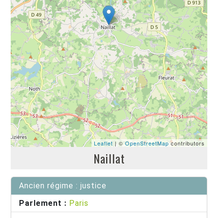
Leaflet
| ©
OpenStreetMap
contributors
Naillat
Ancien régime : justice
Parlement :
Paris