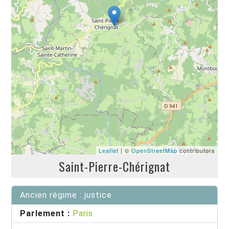
Leaflet
| ©
OpenStreetMap
contributors
Saint-Pierre-Chérignat
Ancien régime : justice
Parlement :
Paris