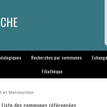
RCHE
néalogiques
Recherches par communes
Echange
Filiathèque
t et Montmorillon
- Liste des communes référencées