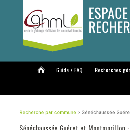
ESPACE
RECHE
Guide / FAQ
Recherches gé
Recherche par commune
>
Sénéchaussée Guére
Sénéchaussée Guéret et Montmorillon 